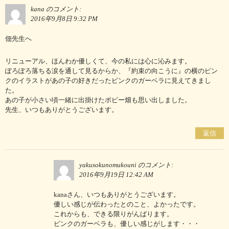
kana
のコメント:
2016年9月8日 9:32 PM
佃先生へ
リニューアル、ほんわか優しくて、今の私には心に沁みます。
ぽろぽろ落ちる涙を通して見るからか、『約束の向こうに』の横のピン
クのイラストがあの子の好きだったピンクのガーベラに見えてきまし
た。
あの子が小さい頃一緒に出掛けたポピー畑も思い出しました。
先生、いつもありがとうございます。
返信
yakusokunomukouni
のコメント:
2016年9月19日 12:42 AM
kanaさん、いつもありがとうございます。
優しい感じが伝わったとのこと、よかったです。
これからも、できる限りがんばります。
ピンクのガーベラも、優しい感じがします・・・