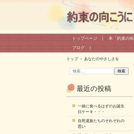
トップページ
本「約束の向
ブログ
トップ
›
あなたのやさしさを
最近の投稿
一緒に食べるはずのお誕生
日ケーキ・・・
自死遺族たちのそれぞれの
思い