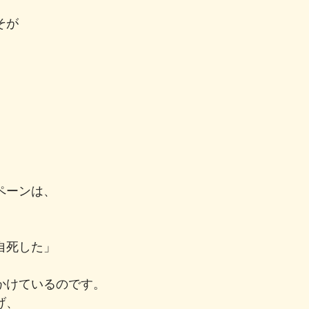
そが
ペーンは、
自死した」
かけているのです。
げ、