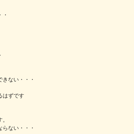
・・
・
できない・・・
るはずです
す。
ならない・・・