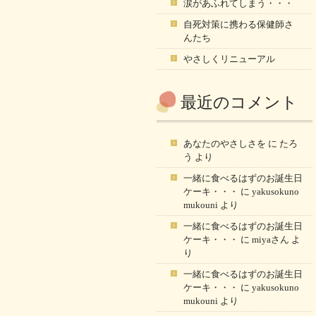
涙があふれてしまう・・・
自死対策に携わる保健師さ
んたち
やさしくリニューアル
最近のコメント
あなたのやさしさを
に
たろ
う
より
一緒に食べるはずのお誕生日
ケーキ・・・
に
yakusokuno
mukouni
より
一緒に食べるはずのお誕生日
ケーキ・・・
に
miyaさん
よ
り
一緒に食べるはずのお誕生日
ケーキ・・・
に
yakusokuno
mukouni
より