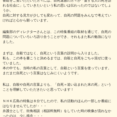
番組をご覧いただいた方々には、自死遺族の方々が「愛する人の死を語
れる社会に」していきたいという私の思いは伝わったのではないでしょ
うか。
自死に対する見方が少しでも変わって、自死の問題をみんなで考えてい
ければと心から願っています。
編集部のディレクターさんとは、この特集番組の取材を通じて、自死の
問題についていろいろ語り合うことができ、それもまた私の勉強になり
ました。
まずは、自殺ではなく、自死という言葉の説明から入りました。
私も、この本を書こうと決めるまでは、自殺と自死をごちゃ混ぜに使っ
ていました。
本の中でも、当時の私の言葉として、自殺という言葉を使っています。
まだまだ自死という言葉はなじみにくいようです。
私は、自殺や自死の言葉よりも、「自死＝追い込まれた末の死」という
ことを理解していただきたいと思っています！
ＮＨＫ広島の特集は８分でしたので、私の活動のほんの一部しか番組に
はなりませんでしたが・・・
弁護士として、街角相談（相談料無料）をしていた時の映像が流れなか
ったのは、少し残念・・・